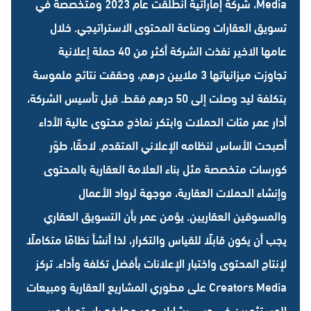
Media، شركة إماراتية انطلقت عام 2023 ومتخصصة في
تسويق العقارات وصناعة المحتوى الاستراتيجي. خلال
عامها الاخير نفذت الشركة أكثر من 40 حملة إعلانية
تجاوزت ميزانياتها 3 ملايين درهم، وحققت نتائج ملموسة
بتكلفة ليد وصلت إلى 50 درهم فقط. قبل تأسيس الشركة،
أدار عمر مئات الحملات وابتكر نماذج محتوى عالية الأداء
أصبحت الأساس لنظامه الإعلاني المتقدم. لاحقًا، طوّر
كورسات متخصصة مثل بناء العلامة العقارية بالمحتوى
وإنشاء الحملات العقارية، موجهة لرواد الأعمال
والمسوقين العقاريين. يؤمن عمر بأن التسويق العقاري
يجب أن يكون قابلًا للقياس والتكرار، لذا أنشأ نظامًا متكاملًا
لإنتاج المحتوى واختبار الإعلانات بأفضل تكلفة وأداء. تركز
Creators Media على مطوري المشاريع العقارية ومبيعات
المستثمرين في دبي. يشارك عمر معارفه باستمرار عبر